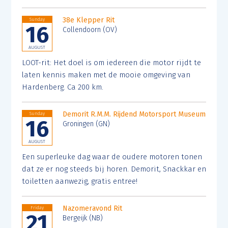
38e Klepper Rit
Sunday
16
Collendoorn (OV)
AUGUST
LOOT-rit: Het doel is om iedereen die motor rijdt te
laten kennis maken met de mooie omgeving van
Hardenberg. Ca 200 km.
Demorit R.M.M. Rijdend Motorsport Museum
Sunday
16
Groningen (GN)
AUGUST
Een superleuke dag waar de oudere motoren tonen
dat ze er nog steeds bij horen. Demorit, Snackkar en
toiletten aanwezig, gratis entree!
Nazomeravond Rit
Friday
21
Bergeijk (NB)