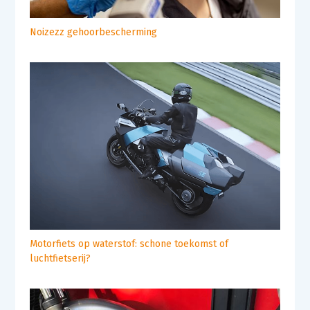
Noizezz gehoorbescherming
Motorfiets op waterstof: schone toekomst of
luchtfietserij?