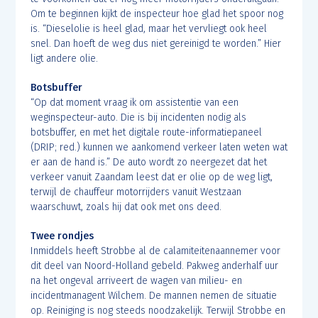
Om te beginnen kijkt de inspecteur hoe glad het spoor nog
is. “Dieselolie is heel glad, maar het vervliegt ook heel
snel. Dan hoeft de weg dus niet gereinigd te worden.” Hier
ligt andere olie.
Botsbuffer
“Op dat moment vraag ik om assistentie van een
weginspecteur-auto. Die is bij incidenten nodig als
botsbuffer, en met het digitale route-informatiepaneel
(DRIP; red.) kunnen we aankomend verkeer laten weten wat
er aan de hand is.” De auto wordt zo neergezet dat het
verkeer vanuit Zaandam leest dat er olie op de weg ligt,
terwijl de chauffeur motorrijders vanuit Westzaan
waarschuwt, zoals hij dat ook met ons deed.
Twee rondjes
Inmiddels heeft Strobbe al de calamiteitenaannemer voor
dit deel van Noord-Holland gebeld. Pakweg anderhalf uur
na het ongeval arriveert de wagen van milieu- en
incidentmanagent Wilchem. De mannen nemen de situatie
op. Reiniging is nog steeds noodzakelijk. Terwijl Strobbe en