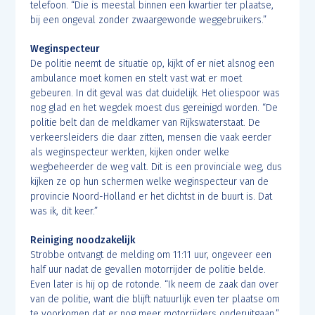
telefoon. “Die is meestal binnen een kwartier ter plaatse,
bij een ongeval zonder zwaargewonde weggebruikers.”
Weginspecteur
De politie neemt de situatie op, kijkt of er niet alsnog een
ambulance moet komen en stelt vast wat er moet
gebeuren. In dit geval was dat duidelijk. Het oliespoor was
nog glad en het wegdek moest dus gereinigd worden. “De
politie belt dan de meldkamer van Rijkswaterstaat. De
verkeersleiders die daar zitten, mensen die vaak eerder
als weginspecteur werkten, kijken onder welke
wegbeheerder de weg valt. Dit is een provinciale weg, dus
kijken ze op hun schermen welke weginspecteur van de
provincie Noord-Holland er het dichtst in de buurt is. Dat
was ik, dit keer.”
Reiniging noodzakelijk
Strobbe ontvangt de melding om 11:11 uur, ongeveer een
half uur nadat de gevallen motorrijder de politie belde.
Even later is hij op de rotonde. “Ik neem de zaak dan over
van de politie, want die blijft natuurlijk even ter plaatse om
te voorkomen dat er nog meer motorrijders onderuitgaan.”