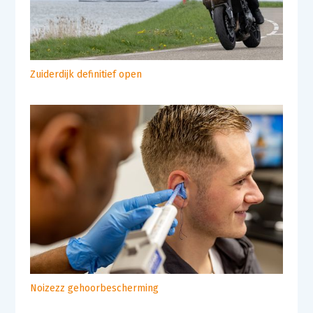
Zuiderdijk definitief open
Noizezz gehoorbescherming