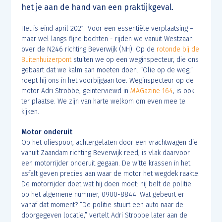
het je aan de hand van een praktijkgeval.
Het is eind april 2021. Voor een essentiële verplaatsing –
maar wel langs fijne bochten - rijden we vanuit Westzaan
over de N246 richting Beverwijk (NH). Op de
rotonde bij de
Buitenhuizerpont
stuiten we op een weginspecteur, die ons
gebaart dat we kalm aan moeten doen. “Olie op de weg,”
roept hij ons in het voorbijgaan toe. Weginspecteur op de
motor Adri Strobbe, geïnterviewd in
MAGazine 164
, is ook
ter plaatse. We zijn van harte welkom om even mee te
kijken.
Motor onderuit
Op het oliespoor, achtergelaten door een vrachtwagen die
vanuit Zaandam richting Beverwijk reed, is vlak daarvoor
een motorrijder onderuit gegaan. De witte krassen in het
asfalt geven precies aan waar de motor het wegdek raakte.
De motorrijder doet wat hij doen moet: hij belt de politie
op het algemene nummer, 0900-8844. Wat gebeurt er
vanaf dat moment? “De politie stuurt een auto naar de
doorgegeven locatie,” vertelt Adri Strobbe later aan de