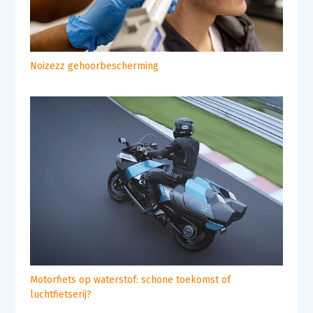
Noizezz gehoorbescherming
Motorfiets op waterstof: schone toekomst of
luchtfietserij?