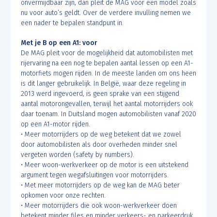
onvermijdbaar zijn, dan pleit de MAG voor een model zoals
nu voor auto’s geldt. Over de verdere invulling nemen we
een nader te bepalen standpunt in.
Met je B op een A1: voor
De MAG pleit voor de mogelijkheid dat automobilisten met
rijervaring na een nog te bepalen aantal lessen op een A1-
motorfiets mogen rijden. In de meeste landen om ons heen
is dit langer gebruikelijk. In België, waar deze regeling in
2013 werd ingevoerd, is geen sprake van een stijgend
aantal motorongevallen, terwijl het aantal motorrijders ook
daar toenam. In Duitsland mogen automobilisten vanaf 2020
op een A1-motor rijden.
• Meer motorrijders op de weg betekent dat we zowel
door automobilisten als door overheden minder snel
vergeten worden (safety by numbers).
• Meer woon-werkverkeer op de motor is een uitstekend
argument tegen wegafsluitingen voor motorrijders.
• Met meer motorrijders op de weg kan de MAG beter
opkomen voor onze rechten.
• Meer motorrijders die ook woon-werkverkeer doen
betekent minder files en minder verkeers- en parkeerdruk.