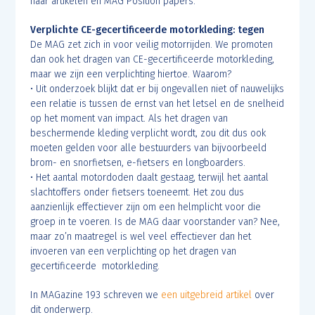
naar artikelen en MAG Position papers.
Verplichte CE-gecertificeerde motorkleding: tegen
De MAG zet zich in voor veilig motorrijden. We promoten
dan ook het dragen van CE-gecertificeerde motorkleding,
maar we zijn een verplichting hiertoe. Waarom?
• Uit onderzoek blijkt dat er bij ongevallen niet of nauwelijks
een relatie is tussen de ernst van het letsel en de snelheid
op het moment van impact. Als het dragen van
beschermende kleding verplicht wordt, zou dit dus ook
moeten gelden voor alle bestuurders van bijvoorbeeld
brom- en snorfietsen, e-fietsers en longboarders.
• Het aantal motordoden daalt gestaag, terwijl het aantal
slachtoffers onder fietsers toeneemt. Het zou dus
aanzienlijk effectiever zijn om een helmplicht voor die
groep in te voeren. Is de MAG daar voorstander van? Nee,
maar zo’n maatregel is wel veel effectiever dan het
invoeren van een verplichting op het dragen van
gecertificeerde motorkleding.
In MAGazine 193 schreven we
een uitgebreid artikel
over
dit onderwerp.